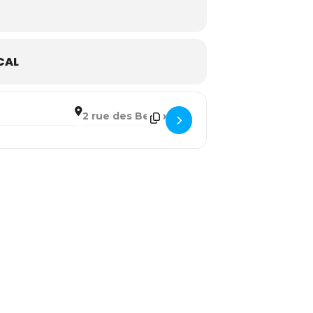
CAL
DESTINATION ADDRESS - L'AFFAIRE BOSON []