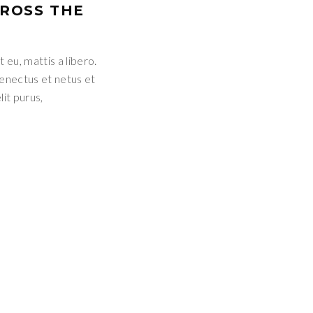
CROSS THE
 eu, mattis a libero.
senectus et netus et
it purus,